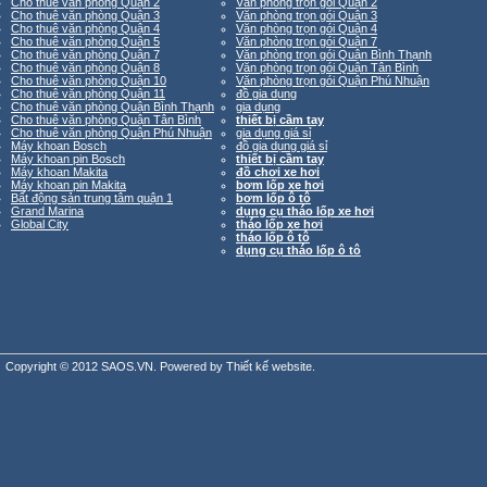
Cho thuê văn phòng Quận 2
Văn phòng trọn gói Quận 2
Cho thuê văn phòng Quận 3
Văn phòng trọn gói Quận 3
Cho thuê văn phòng Quận 4
Văn phòng trọn gói Quận 4
Cho thuê văn phòng Quận 5
Văn phòng trọn gói Quận 7
Cho thuê văn phòng Quận 7
Văn phòng trọn gói Quận Bình Thạnh
Cho thuê văn phòng Quận 8
Văn phòng trọn gói Quận Tân Bình
Cho thuê văn phòng Quận 10
Văn phòng trọn gói Quận Phú Nhuận
Cho thuê văn phòng Quận 11
đồ gia dụng
Cho thuê văn phòng Quận Bình Thạnh
gia dụng
Cho thuê văn phòng Quận Tân Bình
thiết bị cầm tay
Cho thuê văn phòng Quận Phú Nhuận
gia dụng giá sỉ
Máy khoan Bosch
đồ gia dụng giá sỉ
Máy khoan pin Bosch
thiết bị cầm tay
Máy khoan Makita
đồ chơi xe hơi
Máy khoan pin Makita
bơm lốp xe hơi
Bất động sản trung tâm quận 1
bơm lốp ô tô
Grand Marina
dụng cụ tháo lốp xe hơi
Global City
tháo lốp xe hơi
tháo lốp ô tô
dụng cụ tháo lốp ô tô
Copyright © 2012 SAOS.VN. Powered by
Thiết kế website
.