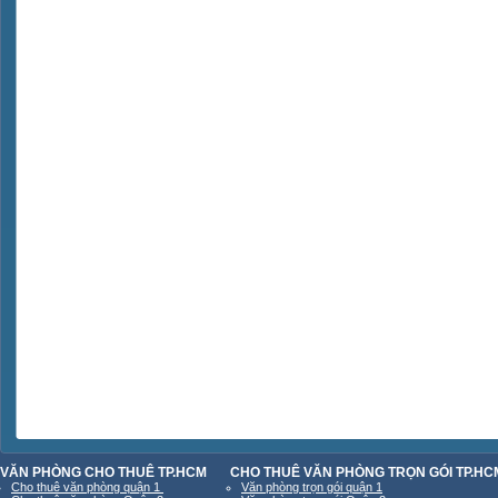
VĂN PHÒNG CHO THUÊ TP.HCM
CHO THUÊ VĂN PHÒNG TRỌN GÓI TP.HC
Cho thuê văn phòng quận 1
Văn phòng trọn gói quận 1