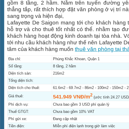
gồm 8 tầng, 2 hầm. Nằm trên tuyến đường yê
thẳng tắp, rất thích hợp đặt văn phòng ở vị trí nà
sang trọng và hiện đại,
Lafayette De Saigon mang tới cho khách hàng t
hỗ trợ và cho thuê tốt nhất có thể. nhằm tạo đ
khách hàng hoạt động kinh doanh tại tòa nhà. V
tới nhu cầu khách hàng như thế nên Lafayette D
tâm của khách hàng muốn
thuê văn phòng tại t
Địa chỉ:
Phùng Khắc Khoan, Quận 1
Số tầng:
8 tầng, 2 hầm
Diện tích sàn:
216m2
Tổng diện tích:
Diện tích cho thuê:
61.6m2 - 69.7m2 - 86m2 - 100m2 - 150m2 - 
2
Giá thuê:
541.949 VNĐ/m
(ước tính 24.27 US
Phí dịch vụ:
Chưa bao gồm 3 USD phí quản lý
Thuế GTGT:
Chưa bao gồm 10% VAT
Phí gửi xe:
Đang cập nhật
Tiền điện:
MIễn phí điện lạnh trong giờ làm việc