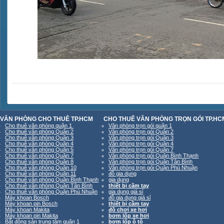
VĂN PHÒNG CHO THUÊ TP.HCM
CHO THUÊ VĂN PHÒNG TRỌN GÓI TP.HC
Cho thuê văn phòng quận 1
Văn phòng trọn gói quận 1
Cho thuê văn phòng Quận 2
Văn phòng trọn gói Quận 2
Cho thuê văn phòng Quận 3
Văn phòng trọn gói Quận 3
Cho thuê văn phòng Quận 4
Văn phòng trọn gói Quận 4
Cho thuê văn phòng Quận 5
Văn phòng trọn gói Quận 7
Cho thuê văn phòng Quận 7
Văn phòng trọn gói Quận Bình Thạnh
Cho thuê văn phòng Quận 8
Văn phòng trọn gói Quận Tân Bình
Cho thuê văn phòng Quận 10
Văn phòng trọn gói Quận Phú Nhuận
Cho thuê văn phòng Quận 11
đồ gia dụng
Cho thuê văn phòng Quận Bình Thạnh
gia dụng
Cho thuê văn phòng Quận Tân Bình
thiết bị cầm tay
Cho thuê văn phòng Quận Phú Nhuận
gia dụng giá sỉ
Máy khoan Bosch
đồ gia dụng giá sỉ
Máy khoan pin Bosch
thiết bị cầm tay
Máy khoan Makita
đồ chơi xe hơi
Máy khoan pin Makita
bơm lốp xe hơi
Bất động sản trung tâm quận 1
bơm lốp ô tô