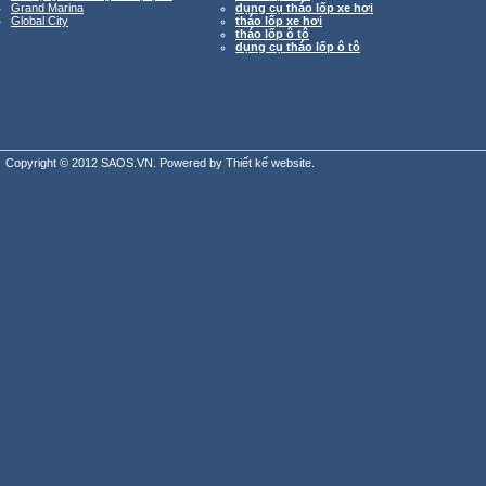
Grand Marina
dụng cụ tháo lốp xe hơi
Global City
tháo lốp xe hơi
tháo lốp ô tô
dụng cụ tháo lốp ô tô
Copyright © 2012 SAOS.VN. Powered by
Thiết kế website
.