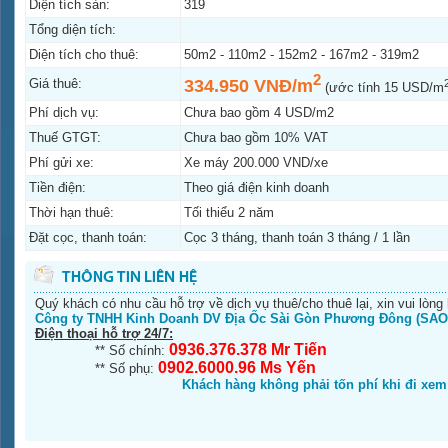
Diện tích sàn:
319
Tổng diện tích:
Diện tích cho thuê:
50m2 - 110m2 - 152m2 - 167m2 - 319m2
2
Giá thuê:
334.950 VNĐ/m
(ước tính 15 USD/m
Phí dịch vụ:
Chưa bao gồm 4 USD/m2
Thuế GTGT:
Chưa bao gồm 10% VAT
Phí gửi xe:
Xe máy 200.000 VND/xe
Tiền điện:
Theo giá điện kinh doanh
Thời hạn thuê:
Tối thiểu 2 năm
Đặt cọc, thanh toán:
Cọc 3 tháng, thanh toán 3 tháng / 1 lần
Quý khách có nhu cầu hỗ trợ về dịch vụ thuê/cho thuê lại, xin vui lòng 
Công ty TNHH Kinh Doanh DV Địa Ốc Sài Gòn Phương Đông (SAO
Điện thoại hỗ trợ 24/7:
0936.376.378 Mr Tiến
** Số chính:
0902.6000.96 Ms Yến
** Số phụ:
Khách hàng không phải tốn phí khi đi xe