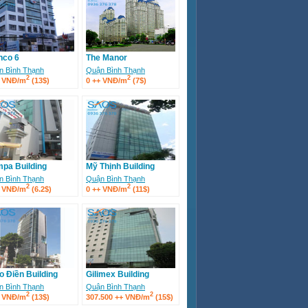
nco 6
The Manor
n Bình Thạnh
Quận Bình Thạnh
2
2
+ VNĐ/m
(13$)
0 ++ VNĐ/m
(7$)
pa Building
Mỹ Thịnh Building
n Bình Thạnh
Quận Bình Thạnh
2
2
+ VNĐ/m
(6.2$)
0 ++ VNĐ/m
(11$)
o Điền Building
Gilimex Building
n Bình Thạnh
Quận Bình Thạnh
2
2
+ VNĐ/m
(13$)
307.500 ++ VNĐ/m
(15$)