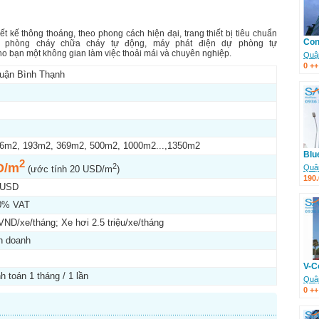
ết kế thông thoáng, theo phong cách hiện đại, trang thiết bị tiêu chuẩn
Con
g phòng cháy chữa cháy tự động, máy phát điện dự phòng tự
ho bạn một không gian làm việc thoải mái và chuyên nghiệp.
Quậ
0 +
Quận Bình Thạnh
6m2, 193m2, 369m2, 500m2, 1000m2...,1350m2
Blu
2
Đ/m
2
Quậ
(ước tính 20 USD/m
)
190
 USD
0% VAT
ND/xe/tháng; Xe hơi 2.5 triệu/xe/tháng
nh doanh
V-C
h toán 1 tháng / 1 lần
Quậ
0 +