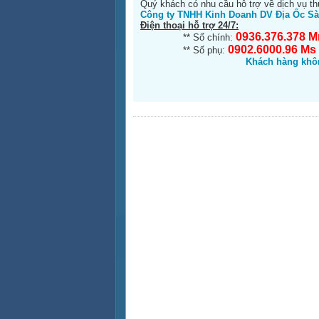
Quý khách có nhu cầu hỗ trợ về dịch vụ thuê
Công ty TNHH Kinh Doanh DV Địa Ốc S
Điện thoại hỗ trợ 24/7:
0936.376.378 M
** Số chính:
0902.6000.96 Ms
** Số phụ:
Khách hàng khôn