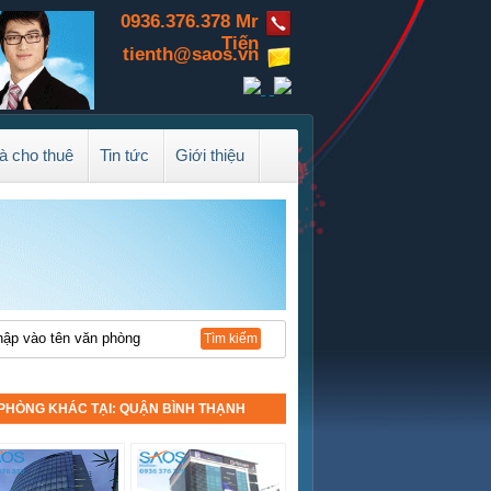
0936.376.378 Mr
Tiến
tienth@saos.vn
à cho thuê
Tin tức
Giới thiệu
PHÒNG KHÁC TẠI: QUẬN BÌNH THẠNH