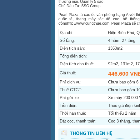
thương mại. Quản lý 5 sao.
Chủ Đầu Tư: SSG Group.
Pearl Plaza là cao ốc văn phòng hạng A với thi
quốc tế, thang máy tốc độ cao, hệ thốn
độnghttp://www.cungthue.com. Pearl Plaza sẽ c
Địa chỉ:
Điện Biên Phủ, 
Số tầng:
4 hầm, 27 tầng
Diện tích sàn:
1350m2
Tổng diện tích:
Diện tích cho thuê:
92m2, 131m2, 17
Giá thuê:
446.600 VN
Phí dịch vụ:
Chưa bao gồm 6
Thuế GTGT:
Chưa bao gồm 1
Phí gửi xe:
Xe máy 200.000 V
Tiền điện:
Theo giá điện ki
Thời hạn thuê:
Tối thiếu 2 năm
Đặt cọc, thanh toán:
Cọc 3 tháng, than