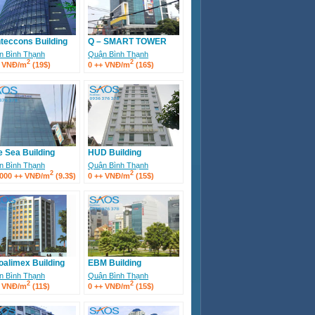
teccons Building
Q – SMART TOWER
n Bình Thạnh
Quận Bình Thạnh
2
2
+ VNĐ/m
(19$)
0 ++ VNĐ/m
(16$)
e Sea Building
HUD Building
n Bình Thạnh
Quận Bình Thạnh
2
2
.000 ++ VNĐ/m
(9.3$)
0 ++ VNĐ/m
(15$)
oalimex Building
EBM Building
n Bình Thạnh
Quận Bình Thạnh
2
2
+ VNĐ/m
(11$)
0 ++ VNĐ/m
(15$)