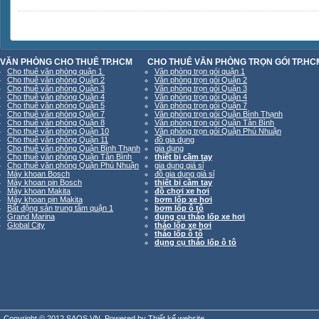
VĂN PHÒNG CHO THUÊ TP.HCM
CHO THUÊ VĂN PHÒNG TRỌN GÓI TP.HC
Cho thuê văn phòng quận 1
Văn phòng trọn gói quận 1
Cho thuê văn phòng Quận 2
Văn phòng trọn gói Quận 2
Cho thuê văn phòng Quận 3
Văn phòng trọn gói Quận 3
Cho thuê văn phòng Quận 4
Văn phòng trọn gói Quận 4
Cho thuê văn phòng Quận 5
Văn phòng trọn gói Quận 7
Cho thuê văn phòng Quận 7
Văn phòng trọn gói Quận Bình Thạnh
Cho thuê văn phòng Quận 8
Văn phòng trọn gói Quận Tân Bình
Cho thuê văn phòng Quận 10
Văn phòng trọn gói Quận Phú Nhuận
Cho thuê văn phòng Quận 11
đồ gia dụng
Cho thuê văn phòng Quận Bình Thạnh
gia dụng
Cho thuê văn phòng Quận Tân Bình
thiết bị cầm tay
Cho thuê văn phòng Quận Phú Nhuận
gia dụng giá sỉ
Máy khoan Bosch
đồ gia dụng giá sỉ
Máy khoan pin Bosch
thiết bị cầm tay
Máy khoan Makita
đồ chơi xe hơi
Máy khoan pin Makita
bơm lốp xe hơi
Bất động sản trung tâm quận 1
bơm lốp ô tô
Grand Marina
dụng cụ tháo lốp xe hơi
Global City
tháo lốp xe hơi
tháo lốp ô tô
dụng cụ tháo lốp ô tô
Copyright © 2012 SAOS.VN. Powered by
Thiết kế website
.