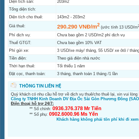
Diện tích sàn:
203m2
Tổng diện tích:
Diện tích cho thuê:
143m2 - 203m2
2
Giá thuê:
290.290 VNĐ/m
(ước tính 13 USD/m
Phí dịch vụ:
Chưa bao gồm 2 USD/m2 phí dịch vụ
Thuế GTGT:
Chưa bao gồm 10% VAT
Phí gửi xe:
3 USD/xe máy/ tháng, 55 USD/ xe ôtô / thán
Tiền điện:
Theo giá điện nhà nước
Thời hạn thuê:
Tối thiểu 1 năm
Đặt cọc, thanh toán:
3 tháng, thanh toán 1 tháng /1 lần
Quý khách có nhu cầu hỗ trợ về dịch vụ thuê/cho thuê lại, xin vui lòng 
Công ty TNHH Kinh Doanh DV Địa Ốc Sài Gòn Phương Đông (SAO
Điện thoại hỗ trợ 24/7:
0936.376.378 Mr Tiến
** Số chính:
0902.6000.96 Ms Yến
** Số phụ:
Khách hàng không phải tốn phí khi đi xe