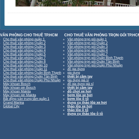
VĂN PHÒNG CHO THUÊ TP.HCM
CHO THUÊ VĂN PHÒNG TRỌN GÓI TP.HC
Cho thuê văn phòng quận 1
Văn phòng trọn gói quận 1
Cho thuê văn phòng Quận 2
Văn phòng trọn gói Quận 2
Cho thuê văn phòng Quận 3
Văn phòng trọn gói Quận 3
Cho thuê văn phòng Quận 4
Văn phòng trọn gói Quận 4
Cho thuê văn phòng Quận 5
Văn phòng trọn gói Quận 7
Cho thuê văn phòng Quận 7
Văn phòng trọn gói Quận Bình Thạnh
Cho thuê văn phòng Quận 8
Văn phòng trọn gói Quận Tân Bình
Cho thuê văn phòng Quận 10
Văn phòng trọn gói Quận Phú Nhuận
Cho thuê văn phòng Quận 11
đồ gia dụng
Cho thuê văn phòng Quận Bình Thạnh
gia dụng
Cho thuê văn phòng Quận Tân Bình
thiết bị cầm tay
Cho thuê văn phòng Quận Phú Nhuận
gia dụng giá sỉ
Máy khoan Bosch
đồ gia dụng giá sỉ
Máy khoan pin Bosch
thiết bị cầm tay
Máy khoan Makita
đồ chơi xe hơi
Máy khoan pin Makita
bơm lốp xe hơi
Bất động sản trung tâm quận 1
bơm lốp ô tô
Grand Marina
dụng cụ tháo lốp xe hơi
Global City
tháo lốp xe hơi
tháo lốp ô tô
dụng cụ tháo lốp ô tô