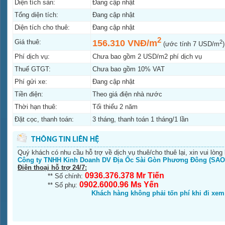
Diện tích sàn:
Đang cập nhật
Tổng diện tích:
Đang cập nhật
Diện tích cho thuê:
Đang cập nhật
2
Giá thuê:
156.310 VNĐ/m
2
(ước tính 7 USD/m
)
Phí dịch vụ:
Chưa bao gồm 2 USD/m2 phí dịch vụ
Thuế GTGT:
Chưa bao gồm 10% VAT
Phí gửi xe:
Đang cập nhật
Tiền điện:
Theo giá điện nhà nước
Thời hạn thuê:
Tối thiểu 2 năm
Đặt cọc, thanh toán:
3 tháng, thanh toán 1 tháng/1 lần
Quý khách có nhu cầu hỗ trợ về dịch vụ thuê/cho thuê lại, xin vui lòng 
Công ty TNHH Kinh Doanh DV Địa Ốc Sài Gòn Phương Đông (SAO
Điện thoại hỗ trợ 24/7:
0936.376.378 Mr Tiến
** Số chính:
0902.6000.96 Ms Yến
** Số phụ:
Khách hàng không phải tốn phí khi đi xe