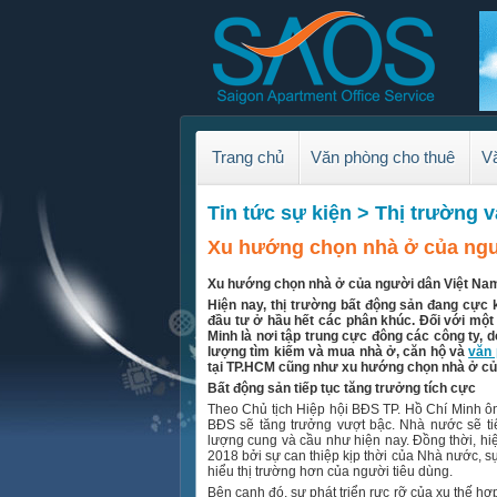
Trang chủ
Văn phòng cho thuê
Vă
Tin tức sự kiện > Thị trường 
Xu hướng chọn nhà ở của ngư
Xu hướng chọn nhà ở của người dân Việt Na
Hiện nay, thị trường bất động sản đang cực
đầu tư ở hầu hết các phân khúc. Đối với một
Minh là nơi tập trung cực đông các công ty, 
lượng tìm kiếm và mua nhà ở, căn hộ và
văn 
tại TP.HCM cũng như xu hướng chọn nhà ở củ
Bất động sản tiếp tục tăng trưởng tích cực
Theo Chủ tịch Hiệp hội BĐS TP. Hồ Chí Minh 
BĐS sẽ tăng trưởng vượt bậc. Nhà nước sẽ tiế
lượng cung và cầu như hiện nay. Đồng thời, hi
2018 bởi sự can thiệp kịp thời của Nhà nước, s
hiểu thị trường hơn của người tiêu dùng.
Bên cạnh đó, sự phát triển rực rỡ của xu thế h