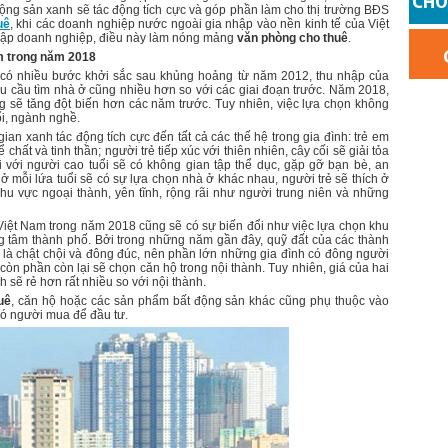
ộng sản xanh sẽ tác động tích cực và góp phần làm cho thị trường BĐS
uê
, khi các doanh nghiệp nước ngoài gia nhập vào nền kinh tế của Việt
h lập doanh nghiệp, điều này làm nóng mảng
văn phòng cho thuê
.
m trong năm 2018
 có nhiều bước khởi sắc sau khủng hoảng từ năm 2012, thu nhập của
u cầu tìm nhà ở cũng nhiều hơn so với các giai đoạn trước. Năm 2018,
 sẽ tăng đột biến hơn các năm trước. Tuy nhiên, việc lựa chọn không
ổi, ngành nghề.
an xanh tác động tích cực đến tất cả các thế hệ trong gia đình: trẻ em
 chất và tinh thần; người trẻ tiếp xúc với thiên nhiên, cây cối sẽ giải tỏa
i với người cao tuổi sẽ có không gian tập thể dục, gặp gỡ bạn bè, an
ở mỗi lứa tuổi sẽ có sự lựa chọn nhà ở khác nhau, người trẻ sẽ thích ở
khu vực ngoại thành, yên tĩnh, rộng rãi như người trung niên và những
Việt Nam trong năm 2018 cũng sẽ có sự biến đổi như việc lựa chọn khu
g tâm thành phố. Bởi trong những năm gần đây, quỹ đất của các thành
là chật chội và đông đúc, nên phần lớn những gia đình có đông người
òn phần còn lại sẽ chọn căn hộ trong nội thành. Tuy nhiên, giá của hai
 sẽ rẻ hơn rất nhiều so với nội thành.
uê
, căn hộ hoặc các sản phẩm bất động sản khác cũng phụ thuộc vào
có người mua để đầu tư.