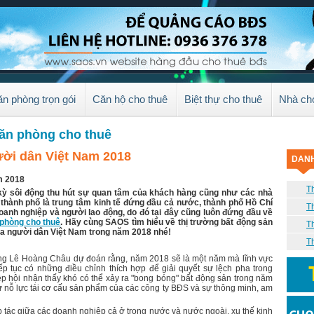
n phòng trọn gói
Căn hộ cho thuê
Biệt thự cho thuê
Nhà ch
văn phòng cho thuê
ời dân Việt Nam 2018
DANH
m 2018
T
 kỳ sôi động thu hút sự quan tâm của khách hàng cũng như các nhà
 thành phố là trung tâm kinh tế đứng đầu cả nước, thành phố Hồ Chí
T
doanh nghiệp và người lao động, do đó tại đây cũng luôn đứng đầu về
phòng cho thuê
. Hãy cùng SAOS tìm hiểu về thị trường bất động sản
T
a người dân Việt Nam trong năm 2018 nhé!
T
ông Lê Hoàng Châu dự đoán rằng, năm 2018 sẽ là một năm mà lĩnh vực
p tục có những điều chỉnh thích hợp để giải quyết sự lệch pha trong
ệp hội nhận thấy khó có thể xảy ra "bong bóng" bất động sản trong năm
ự nỗ lực tái cơ cấu sản phẩm của các công ty BĐS và sự thông minh, am
ợp tác giữa các doanh nghiệp cả ở trong nước và nước ngoài, xu thế kinh