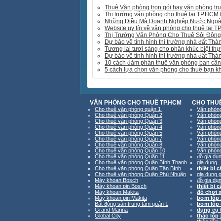
Thuê Văn phòng trọn gói hay văn phòng tr
Thị trường văn phòng cho thuê tại TP.HCM 
Những Điều Mà Doanh Nghiệp Nước Ngoài 
Website uy tín về văn phòng cho thuê tại 
Thị Trường Văn Phòng Cho Thuê Sôi Động
Dự báo về tình hình thị trường nhà đất Th
Tương lai tươi sáng cho phân khúc biệt thự
Dự báo về tình hình thị trường nhà đất Th
10 cách đàm phán thuê văn phòng bạn cần 
5 cách lựa chọn văn phòng cho thuê bạn k
VĂN PHÒNG CHO THUÊ TP.HCM
CHO THUÊ
Cho thuê văn phòng quận 1
Văn phòng
Cho thuê văn phòng Quận 2
Văn phòng
Cho thuê văn phòng Quận 3
Văn phòng
Cho thuê văn phòng Quận 4
Văn phòng
Cho thuê văn phòng Quận 5
Văn phòng
Cho thuê văn phòng Quận 7
Văn phòng
Cho thuê văn phòng Quận 8
Văn phòng
Cho thuê văn phòng Quận 10
Văn phòng
Cho thuê văn phòng Quận 11
đồ gia dụ
Cho thuê văn phòng Quận Bình Thạnh
gia dụng
Cho thuê văn phòng Quận Tân Bình
thiết bị 
Cho thuê văn phòng Quận Phú Nhuận
gia dụng g
Máy khoan Bosch
đồ gia dụn
Máy khoan pin Bosch
thiết bị 
Máy khoan Makita
đồ chơi 
Máy khoan pin Makita
bơm lốp 
Bất động sản trung tâm quận 1
bơm lốp 
Grand Marina
dụng cụ 
Global City
tháo lốp 