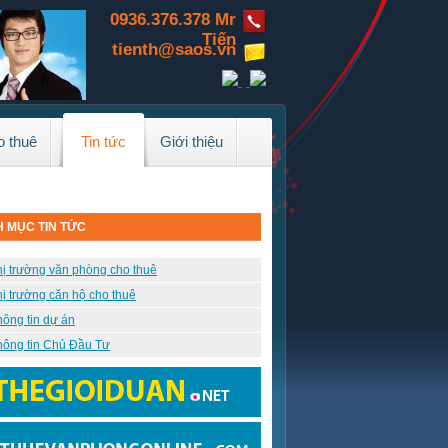
0936.376.378 Mr
Tiến
tienth@saos.vn
o thuê
Tin tức
Giới thiệu
 MỤC TIN TỨC
hị trường văn phòng cho thuê
hị trường căn hộ cho thuê
hông tin dự án
hông tin Chủ Đầu Tư