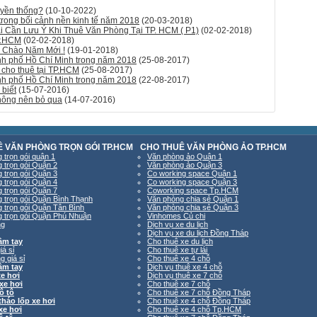
uyền thống?
(10-10-2022)
trong bối cảnh nền kinh tế năm 2018
(20-03-2018)
Cần Lưu Ý Khi Thuê Văn Phòng Tại TP. HCM ( P1)
(02-02-2018)
TP.HCM
(02-02-2018)
 Chào Năm Mới !
(19-01-2018)
ành phố Hồ Chí Minh trong năm 2018
(25-08-2017)
 cho thuê tại TP.HCM
(25-08-2017)
ành phố Hồ Chí Minh trong năm 2018
(22-08-2017)
biết
(15-07-2016)
hông nên bỏ qua
(14-07-2016)
 VĂN PHÒNG TRỌN GÓI TP.HCM
CHO THUÊ VĂN PHÒNG ẢO TP.HCM
 trọn gói quận 1
Văn phòng ảo Quận 1
 trọn gói Quận 2
Văn phòng ảo Quận 3
 trọn gói Quận 3
Co working space Quận 1
 trọn gói Quận 4
Co working space Quận 3
 trọn gói Quận 7
Coworking space Tp.HCM
 trọn gói Quận Bình Thạnh
Văn phòng chia sẻ Quận 1
 trọn gói Quận Tân Bình
Văn phòng chia sẻ Quận 3
 trọn gói Quận Phú Nhuận
Vinhomes Củ chi
ng
Dịch vụ xe du lịch
Dịch vụ xe du lịch Đồng Tháp
cầm tay
Cho thuê xe du lịch
iá sỉ
Cho thuê xe tự lái
g giá sỉ
Cho thuê xe 4 chỗ
cầm tay
Dịch vụ thuê xe 4 chỗ
xe hơi
Dịch vụ thuê xe 7 chỗ
xe hơi
Cho thuê xe 7 chỗ
ô tô
Cho thuê xe 7 chỗ Đồng Tháp
tháo lốp xe hơi
Cho thuê xe 4 chỗ Đồng Tháp
xe hơi
Cho thuê xe 4 chỗ Tp.HCM