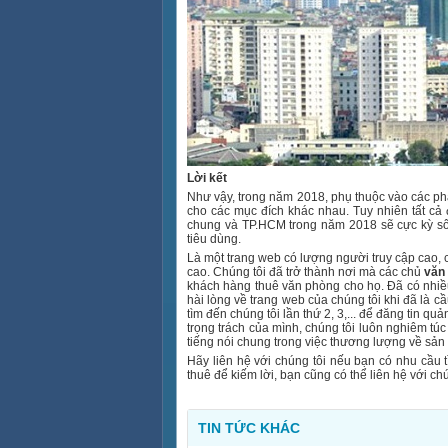
Lời kết
Như vậy, trong năm 2018, phụ thuộc vào các p
cho các mục đích khác nhau. Tuy nhiên tất cả
chung và TP.HCM trong năm 2018 sẽ cực kỳ sô
tiêu dùng.
Là một trang web có lượng người truy cập cao
cao. Chúng tôi đã trở thành nơi mà các chủ
văn
khách hàng thuê văn phòng cho họ. Đã có nhiều
hài lòng về trang web của chúng tôi khi đã là c
tìm đến chúng tôi lần thứ 2, 3,... để đăng tin 
trọng trách của mình, chúng tôi luôn nghiêm tú
tiếng nói chung trong việc thương lượng về sản
Hãy liên hệ với chúng tôi nếu bạn có nhu cầu 
thuê để kiếm lời, bạn cũng có thể liên hệ với ch
TIN TỨC KHÁC