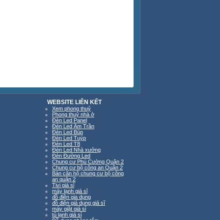
WEBSITE LIÊN KẾT
Xem phong thuỷ
Phong thuỷ nhà ở
Đèn Led Panel
Đèn Led Âm Trần
Đèn Led Búp
Đèn Led Tuýp
Đèn Led T8
Đèn Led Nhà xưởng
Đèn Đường Led
Chung cư Phú Cường Quận 2
Chung cư bộ công an Quận 2
Bán căn hộ chung cư bộ công
an quận 2
Tivi giá sỉ
máy lạnh giá sỉ
đồ điện gia dụng
đồ điện giá dụng giá sĩ
máy giặt giá sỉ
tủ lạnh giá sỉ