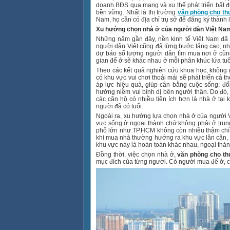
doanh BĐS qua mạng và xu thế phát triển bất đ
bền vững. Nhất là thị trường
văn phòng cho th
Nam, họ cần có địa chỉ trụ sở để đăng ký thàn
Xu hướng chọn nhà ở của người dân Việt Na
Những năm gần đây, nền kinh tế Việt Nam đã
người dân Việt cũng đã từng bước tăng cao, nh
dự báo số lượng người dân tìm mua nơi ở cũng
gian để ở sẽ khác nhau ở mỗi phân khúc lứa tu
Theo các kết quả nghiên cứu khoa học, không gi
có khu vực vui chơi thoải mái sẽ phát triển cả thể
áp lực hiệu quả, giúp cân bằng cuộc sống; đố
hưởng niềm vui bình dị bên người thân. Do đó, 
các căn hộ có nhiều tiện ích hơn là nhà ở tại 
người đã có tuổi.
Ngoài ra, xu hướng lựa chọn nhà ở của người 
vực sống ở ngoại thành chứ không phải ở trun
phố lớn như TP.HCM không còn nhiều thậm chí 
khi mua nhà thường hướng ra khu vực lân cận, c
khu vực này là hoàn toàn khác nhau, ngoại thành
Đồng thời, việc chọn nhà ở,
văn phòng cho th
mục đích của từng người. Có người mua để ở, 